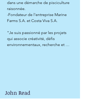
dans une démarche de pisciculture 
raisonnée.

-Fondateur de l'entreprise Marine 
Farms S.A. et Costa Viva S.A.

"Je suis passionné par les projets 
qui associe créativité, défis 
environnementaux, recherche et 
éducation. Capitan Board me 
permet de mettre en pratique mes 
savoirs, mes centre d'intérêts et de 
connecter mes rêves d'un autre 
monde avec la réalité"

John Read
Co-Fondateur