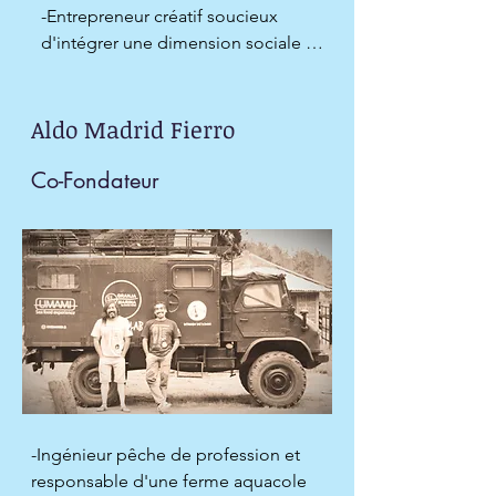
-Entrepreneur créatif soucieux 
d'intégrer une dimension sociale 
dans mes projets, j'ai fondé :

-En 2005 de REACCIONA 
Aldo Madrid Fierro
(www.reacciona.cl), un bureau 
itinérant avec lequel j'ai réalisé de 
Co-Fondateur
nombreux projets autour du monde 
(Chili, Argentine, Nepal, Nouvelle-
Zélande Belgique et France).

-En 2018 l'association sans but 
lucratif HOPECYCLING 
(www.hopecycling.org)
-Ingénieur pêche de profession et 
responsable d'une ferme aquacole 